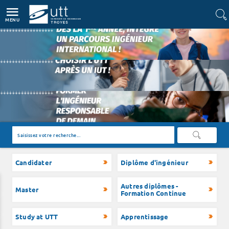
Accès directs
Navigation
Aller au contenu
MENU
Lire la suite
Lire la suite
Lire la suite
RECHERC
Candidater
Diplôme d'ingénieur
Autres diplômes -
Master
Formation Continue
Study at UTT
Apprentissage