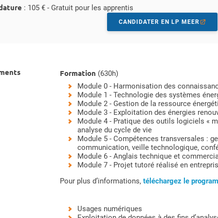
idature
: 105 € - Gratuit pour les apprentis
CANDIDATER EN LP MEER
ements
Formation
(630h)
Module 0 - Harmonisation des connaissan
Module 1 - Technologie des systèmes éner
Module 2 - Gestion de la ressource énergét
Module 3 - Exploitation des énergies renou
Module 4 - Pratique des outils logiciels « 
analyse du cycle de vie
Module 5 - Compétences transversales : ge
communication, veille technologique, confér
Module 6 - Anglais technique et commercia
Module 7 - Projet tutoré réalisé en entrepri
Pour plus d’informations,
téléchargez le progr
Usages numériques
Exploitation de données à des fins d’analys