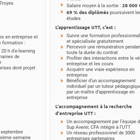
 Troyes
28 000 
Salaire moyen à la sortie :
69 % des diplômés
poursuivent le
études
L’apprentissage UTT, c’est :
Suivre une formation professionnal
s en entreprise et
et spécialisée gratuitement
 formation :
Percevoir une rémunération pendan
20 h d’e-learning
toute la durée du contrat
emaines de
Pro­fiter des interactions entre le v
e
entreprise et les cours
rises dont projet
Acquérir une vraie expérience en
entreprise
Béné­ficier d’un accompagnement
individuel par un tuteur pédagogiqu
par un maître d’apprentissage en
entreprise
L'accompagnement à la recherche
d'entreprise UTT :
Un accompagnement par l’équipe 
Sup Avenir, CFA intégré à l’UTT
t septembre
Un réseau professionnel de 3000
uxième semaine
entreprises partenaires