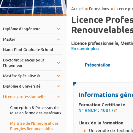
Accueil
Formations
Licence pr
Licence Profes
Renouvelable
Diplôme d'ingénieur
Master
Résumé
Licence professionnelle, Menti
En savoir plus
Nano-Phot Graduate School
Accéder aux sections
Doctorat Sciences pour
Présentation
l'Ingénieur
Mastère Spécialisé ®
Détails
Diplôme d'université
Informations gén
Licence professionnelle
Formation Certifiante
Conception & Processus de
N° RNCP : 40017
Mise en forme des Matériaux
Lieux de la formation
Maîtrise de l'Energie et des
Energies Renouvelables
Université de Technol