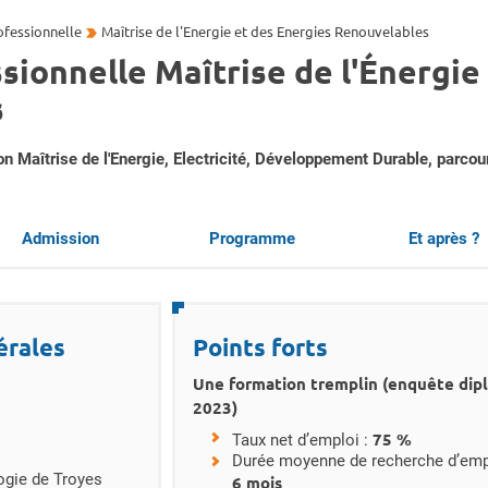
ofessionnelle
Maîtrise de l'Energie et des Energies Renouvelables
sionnelle Maîtrise de l'Énergie
s
on Maîtrise de l'Energie, Electricité, Développement Durable, parco
 de la fiche
Admission
Programme
Et après ?
érales
Points forts
Une formation tremplin (enquête dip
2023)
75 %
Taux net d’emploi :
Durée moyenne de recherche d’empl
ogie de Troyes
6 mois