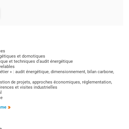
ces
gétiques et domotiques
ique et techniques d’audit énergétique
velables
métier » : audit énergétique, dimensionnement, bilan carbone,
stion de projets, approches économiques, réglementation,
ences et visites industrielles
l
se
amme
e