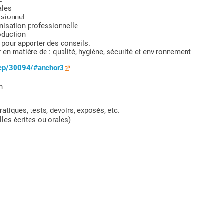
ales
ssionnel
nisation professionnelle
oduction
t pour apporter des conseils.
 en matière de : qualité, hygiène, sécurité et environnement
ncp/30094/#anchor3
n
atiques, tests, devoirs, exposés, etc.
les écrites ou orales)