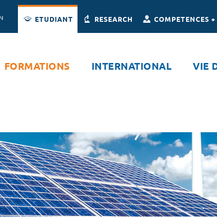
Accès directs
Navigation
Aller au contenu
ON
ETUDIANT
RESEARCH
COMPETENCES +
FORMATIONS
INTERNATIONAL
VIE 