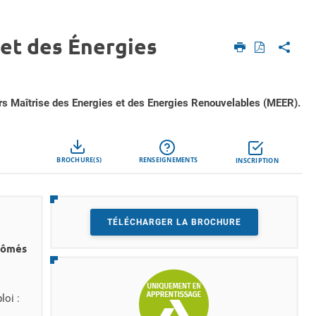
 et des Énergies
urs Maîtrise des Energies et des Energies Renouvelables (MEER).
Call to actions
BROCHURE(S)
RENSEIGNEMENTS
INSCRIPTION
TÉLÉCHARGER LA BROCHURE
lômés
oi :