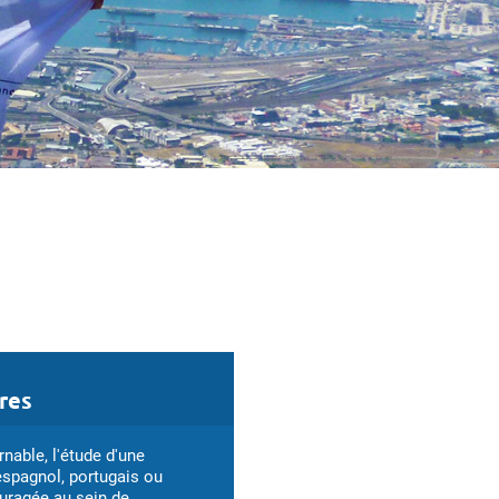
res
rnable, l'étude d'une
spagnol, portugais ou
ouragée au sein de