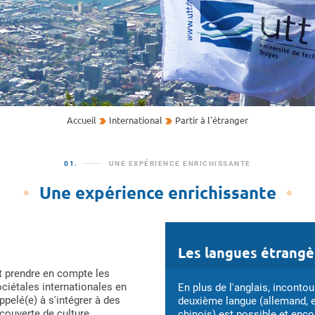
Accueil
International
Partir à l'étranger
01.
UNE EXPÉRIENCE ENRICHISSANTE
Une expérience enrichissante
Les langues étrangè
it prendre en compte les
iétales internationales en
En plus de l'anglais, incontou
pelé(e) à s'intégrer à des
deuxième langue (allemand, e
couverte de culture,
chinois) est possible et enc