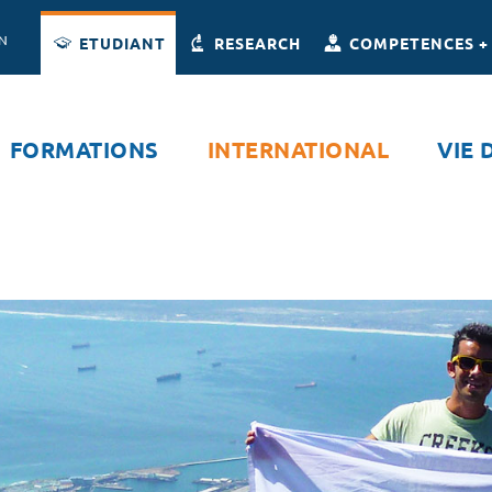
Accès directs
Navigation
Aller au contenu
ON
ETUDIANT
RESEARCH
COMPETENCES +
FORMATIONS
INTERNATIONAL
VIE 