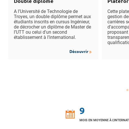
Double diplôme
Platefo
A l’Université de Technologie de
Cette plat
Troyes, un double diplôme permet aux
gestion de
étudiants inscrits en cursus Ingénieur,
carrières 
de décrocher un diplôme de Master de
d’accompag
l’UTT ou celui d'un second
proposant 
établissement à l’international.
transpare
qualificat
Découvrir
9
MOIS EN MOYENNE À L'INTERNA