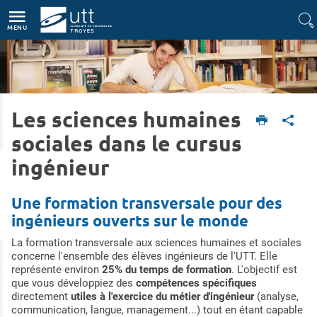
Accès directs
Navigation
Aller au contenu
MENU
Les sciences humaines
Accueil
Formations
Diplôme d'ingénieur
Ingénierie, Société et Humanités
sociales dans le cursus
ingénieur
Une formation transversale pour des
ingénieurs ouverts sur le monde
La formation transversale aux sciences humaines et sociales
concerne l'ensemble des élèves ingénieurs de l'UTT. Elle
représente environ
25% du temps de formation
. L'objectif est
que vous développiez des
compétences spécifiques
directement
utiles à l'exercice du métier d'ingénieur
(analyse,
communication, langue, management...) tout en étant capable