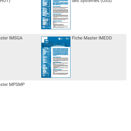
PHOT)
des Systèmes (OSS)
aster IMSGA
Fiche Master IMEDD
aster MPSMP