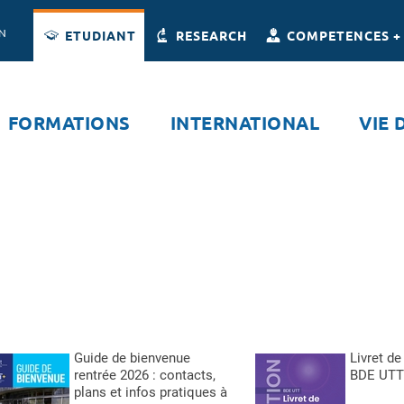
Accès directs
Navigation
Aller au contenu
ON
ETUDIANT
RESEARCH
COMPETENCES +
FORMATIONS
INTERNATIONAL
VIE 
Guide de bienvenue
Livret de
rentrée 2026 : contacts,
BDE UTT
plans et infos pratiques à