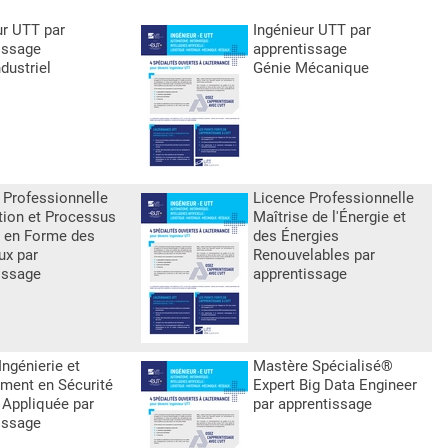
ur UTT par
Ingénieur UTT par
issage
apprentissage
dustriel
Génie Mécanique
 Professionnelle
Licence Professionnelle
ion et Processus
Maîtrise de l'Énergie et
 en Forme des
des Énergies
ux par
Renouvelables par
issage
apprentissage
ngénierie et
Mastère Spécialisé®
ent en Sécurité
Expert Big Data Engineer
 Appliquée par
par apprentissage
issage