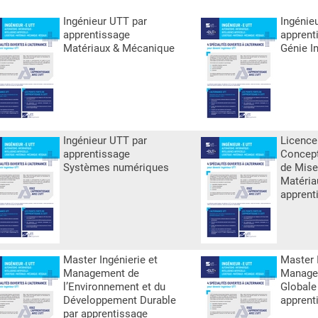
Ingénieur UTT par
Ingénie
apprentissage
apprent
Matériaux & Mécanique
Génie In
Ingénieur UTT par
Licence
apprentissage
Concept
Systèmes numériques
de Mise
Matéria
apprent
Master Ingénierie et
Master I
Management de
Managem
l’Environnement et du
Globale
Développement Durable
apprent
par apprentissage