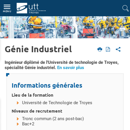
Accès directs
Navigation
Aller au contenu
MENU
Génie Industriel
Accueil
Formations
Diplôme d'ingénieur
Génie Industriel
Résumé
Ingénieur diplômé de l'Université de technologie de Troyes,
spécialité Génie industriel.
En savoir plus
Détails
Informations générales
Lieu de la formation
Université de Technologie de Troyes
Niveaux de recrutement
Tronc commun (2 ans post-bac)
Bac+2