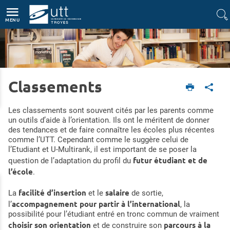
Accès directs
Navigation
Aller au contenu
MENU
Classements
Accueil
L'UTT
L'UTT en bref
Classements
Les classements sont souvent cités par les parents comme
un outils d’aide à l’orientation. Ils ont le méritent de donner
des tendances et de faire connaître les écoles plus récentes
comme l’UTT. Cependant comme le suggère celui de
l’Etudiant et U-Multirank, il est important de se poser la
futur étudiant et de
question de l’adaptation du profil du
l’école
.
facilité d’insertion
salaire
La
et le
de sortie,
accompagnement pour partir à l’international
l’
, la
possibilité pour l’étudiant entré en tronc commun de vraiment
choisir son orientation
parcours à la
et de construire son