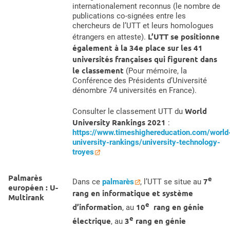
internationalement reconnus (le nombre de
publications co-signées entre les
chercheurs de l’UTT et leurs homologues
L’UTT se positionne
étrangers en atteste).
également à la 34e place sur les 41
universités françaises qui figurent dans
le classement
(Pour mémoire, la
Conférence des Présidents d’Université
dénombre 74 universités en France).
World
Consulter le classement UTT du
University Rankings 2021
:
https://www.timeshighereducation.com/world
university-rankings/university-technology-
troyes
Palmarès
e
7
Dans ce
palmarès
, l’UTT se situe au
européen : U-
rang en informatique et système
Multirank
e
d’information
10
rang en génie
, au
e
électrique
3
rang en génie
, au