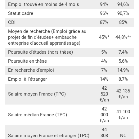
Emploi trouvé en moins de 4 mois
94%
94,6%
Statut cadre
96%
90,7%
CDI
87%
85%
Moyen de recherche (Emploi grâce au
projet de fin d’études+ embauche
45%*
44,8%**
entreprise d’accueil apprentissage)
Poursuite d’études (hors thèse)
5%
7,4%
Poursuite en thèse
4%
5,6%
En recherche d’emploi
7%
14,9%
Emploi à l’étranger
14%
8,7%
42
42 135
Salaire moyen France (TPC)
520
€/an
€/an
42
41 100
Salaire médian France (TPC)
000
€/an
€/an
44
Salaire moyen France et étranger (TPC)
308
NC