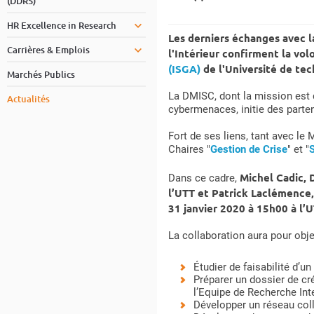
(DDRS)
HR Excellence in Research
Les derniers échanges avec l
Carrières & Emplois
l'Intérieur confirment la vol
(ISGA)
de l'Université de tec
Marchés Publics
La DMISC, dont la mission est d
Actualités
cybermenaces, initie des parten
Fort de ses liens, tant avec le 
Chaires "
Gestion de Crise
" et "
S
Michel Cadic, 
Dans ce cadre,
l’UTT et Patrick Laclémence, 
31 janvier 2020 à 15h00 à l’
La collaboration aura pour objec
Étudier de faisabilité d’un
Préparer un dossier de cr
l’Equipe de Recherche Int
Développer un réseau coll