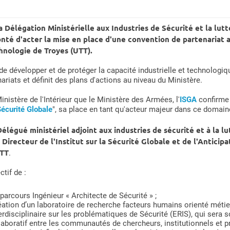
a Délégation Ministérielle aux Industries de Sécurité et la lu
onté d'acter la mise en place d'une convention de partenariat a
hnologie de Troyes (UTT).
e développer et de protéger la capacité industrielle et technologiqu
ariats et définit des plans d'actions au niveau du Ministère.
Ministère de l'Intérieur que le Ministère des Armées, l'
ISGA
confirme 
écurité Globale
", sa place en tant qu'acteur majeur dans ce domaine
Délégué ministériel adjoint aux industries de sécurité et à la 
Directeur de l'Institut sur la Sécurité Globale et de l'Anticip
UTT
.
tif de :
 parcours Ingénieur « Architecte de Sécurité » ;
éation d’un laboratoire de recherche facteurs humains orienté métie
erdisciplinaire sur les problématiques de Sécurité (ERIS), qui sera 
aboratif entre les communautés de chercheurs, institutionnels et p