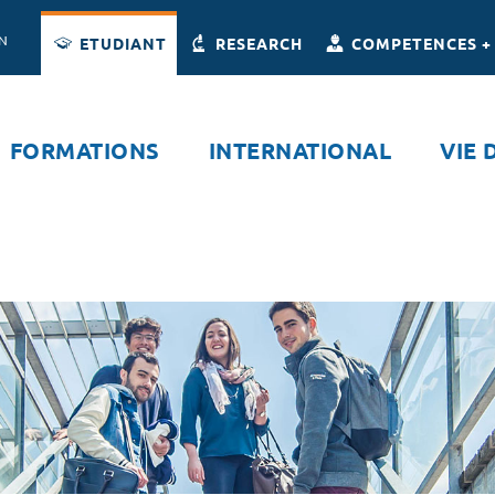
Accès directs
Navigation
Aller au contenu
ON
ETUDIANT
RESEARCH
COMPETENCES +
FORMATIONS
INTERNATIONAL
VIE 