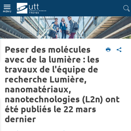
Accès directs
Navigation
Aller au contenu
MENU
Peser des molécules
Accueil
L'UTT
Actualités
avec de la lumière : les
travaux de l'équipe de
recherche Lumière,
nanomatériaux,
nanotechnologies (L2n) ont
été publiés le 22 mars
dernier