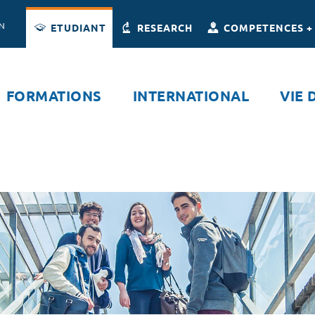
Accès directs
Navigation
Aller au contenu
ON
ETUDIANT
RESEARCH
COMPETENCES +
FORMATIONS
INTERNATIONAL
VIE 