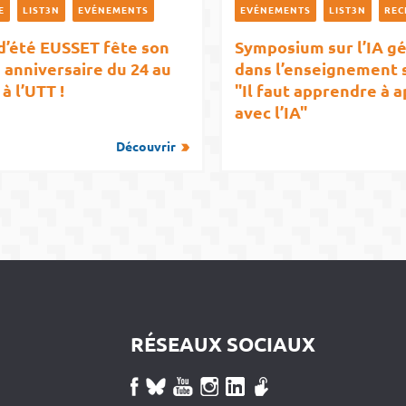
E
LIST3N
EVÉNEMENTS
EVÉNEMENTS
LIST3N
REC
 d’été EUSSET fête son
Symposium sur l’IA g
 anniversaire du 24 au
dans l’enseignement s
à l’UTT !
"Il faut apprendre à 
avec l’IA"
Découvrir
RÉSEAUX SOCIAUX