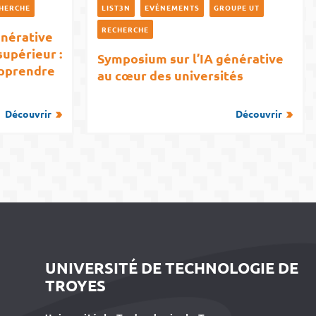
HERCHE
LIST3N
EVÉNEMENTS
GROUPE UT
RECHERCHE
énérative
upérieur :
Symposium sur l’IA générative
apprendre
au cœur des universités
Découvrir
Découvrir
UNIVERSITÉ DE TECHNOLOGIE DE
TROYES