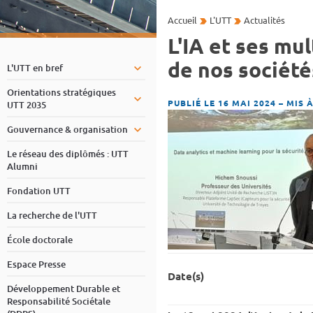
Accueil
L'UTT
Actualités
L'IA et ses mul
de nos société
L'UTT en bref
Orientations stratégiques
PUBLIÉ LE 16 MAI 2024
–
MIS À
UTT 2035
Gouvernance & organisation
Le réseau des diplômés : UTT
Alumni
Fondation UTT
La recherche de l'UTT
École doctorale
Espace Presse
Date(s)
Développement Durable et
Responsabilité Sociétale