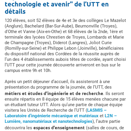
technologie et avenir" de l’UTT en
détails
120 élèves, soit 52 élèves de 4e et 3e des collèges Le Mazelot
(Anglure), Bachelard (Bar-Sur-Aube), Beurnonville (Troyes),
d'Othe et Vanne (Aix-en-Othe) et 68 élèves de la 2nde, 1ère et
terminale des lycées Chrestien de Troyes, Lombards et Marie
de Champagne (Troyes), Diderot (Langres), Joliot Curie
(Romilly-sur-Seine) et Philippe Lebon (Joinville), bénéficiaires
du dispositif national des Cordées de la réussite auprès de
l’un des 4 établissements aubois têtes de cordée, ayant choisi
l’UTT pour cette journée découverte arriveront en bus sur le
campus entre 9h et 10h.
Après un petit déjeuner d’accueil, ils assisteront à une
présentation du programme de la journée, de l’UTT, des
métiers et études d’ingénierie et de recherche
. Ils seront
ensuite répartis en 8 équipe de 15 élèves menées chacune par
un étudiant tuteur UTT. Alors qu’une partie de chaque équipe
visitera les Unités de Recherche de l’UTT (
LASMIS –
Laboratoire d’ingénierie mécanique et matériaux
et
L2N –
Lumière, nanomatériaux et nanotechnologies
), l’autre partie
espaces d’enseignement
découvrira les
(salles de cours, de