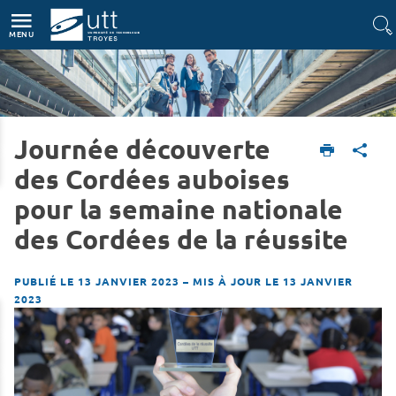
Accès directs
Navigation
Aller au contenu
MENU
Journée découverte
Accueil
L'UTT
Actualités
des Cordées auboises
pour la semaine nationale
des Cordées de la réussite
PUBLIÉ LE 13 JANVIER 2023
–
MIS À JOUR LE 13 JANVIER
2023