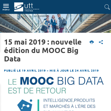
Accès directs
Navigation
Aller au contenu
MENU
15 mai 2019 : nouvelle
Accueil
L'UTT
Actualités
édition du MOOC Big
Data
PUBLIÉ LE 19 AVRIL 2019
–
MIS À JOUR LE 24 AVRIL 2019