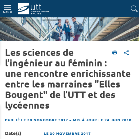
Accès directs
Navigation
Aller au contenu
MENU
Les sciences de
Accueil
L'UTT
Actualités
l’ingénieur au féminin :
une rencontre enrichissante
entre les marraines "Elles
Bougent" de l’UTT et des
lycéennes
PUBLIÉ LE 30 NOVEMBRE 2017
–
MIS À JOUR LE 24 JUIN 2018
Date(s)
LE
30 NOVEMBRE 2017