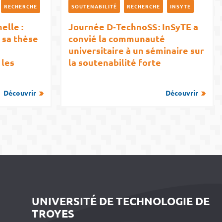
RECHERCHE
SOUTENABILITÉ
RECHERCHE
INSYTE
elle :
Journée D‑TechnoSS : InSyTE a
 sa thèse
convié la communauté
universitaire à un séminaire sur
 les
la soutenabilité forte
Découvrir
Découvrir
UNIVERSITÉ DE TECHNOLOGIE DE
TROYES