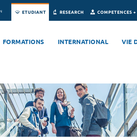
Accès directs
Navigation
Aller au contenu
ON
ETUDIANT
RESEARCH
COMPETENCES +
FORMATIONS
INTERNATIONAL
VIE 