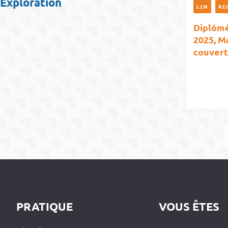
Exploration
L2N
RE
Diplôm
2025, M
couvert
PRATIQUE
VOUS ÊTES