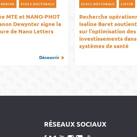
CHERCHE
ECOLE DOCTORALE
ECOLE DOCTORALE
LIST3N
ée MTE et NANO-PHOT
Recherche opérationn
anon Dewynter signe la
Isaline Baret soutient
ure de Nano Letters
sur l’optimisation des
investissements dans
systèmes de santé
Découvrir
RÉSEAUX SOCIAUX