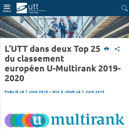
Accès directs
Navigation
Aller au contenu
MENU
L’UTT dans deux Top 25
Accueil
L'UTT
Actualités
du classement
européen U-Multirank 2019-
2020
PUBLIÉ LE 7 JUIN 2019
–
MIS À JOUR LE 7 JUIN 2019