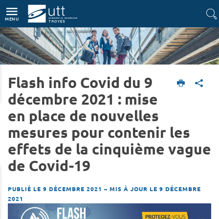
Accès directs
Navigation
Aller au contenu
MENU
Flash info Covid du 9
Accueil
L'UTT
Actualités
décembre 2021 : mise
en place de nouvelles
mesures pour contenir les
effets de la cinquième vague
de Covid-19
PUBLIÉ LE 9 DÉCEMBRE 2021
–
MIS À JOUR LE 9 DÉCEMBRE
2021