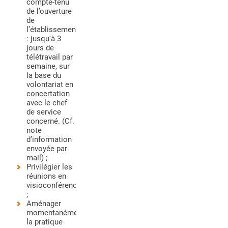
compte-tenu
de l’ouverture
de
l’établissement
: jusqu'à 3
jours de
télétravail par
semaine, sur
la base du
volontariat en
concertation
avec le chef
de service
concerné. (Cf.
note
d’information
envoyée par
mail) ;
Privilégier les
réunions en
visioconférence
;
Aménager
momentanément
la pratique