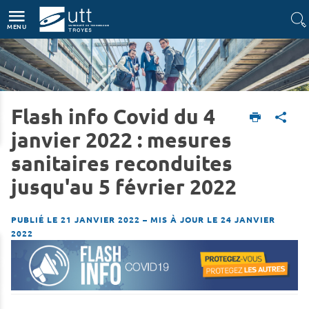
Accès directs
Navigation
Aller au contenu
MENU
Flash info Covid du 4
Accueil
L'UTT
Actualités
janvier 2022 : mesures
sanitaires reconduites
jusqu'au 5 février 2022
PUBLIÉ LE 21 JANVIER 2022
–
MIS À JOUR LE 24 JANVIER
2022