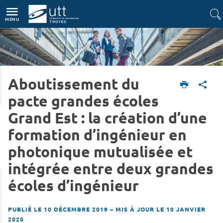
Accès directs
Navigation
Aller au contenu
MENU
Aboutissement du
Accueil
L'UTT
Actualités
pacte grandes écoles
Grand Est : la création d’une
formation d’ingénieur en
photonique mutualisée et
intégrée entre deux grandes
écoles d’ingénieur
PUBLIÉ LE 10 DÉCEMBRE 2019
–
MIS À JOUR LE 10 JANVIER
2020