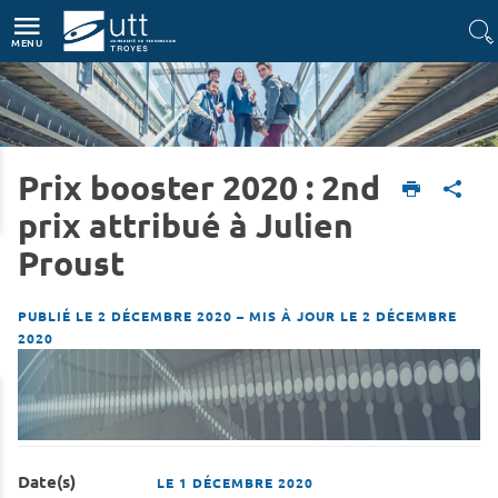
Accès directs
Navigation
Aller au contenu
MENU
Prix booster 2020 : 2nd
Accueil
L'UTT
Actualités
prix attribué à Julien
Proust
PUBLIÉ LE 2 DÉCEMBRE 2020
–
MIS À JOUR LE 2 DÉCEMBRE
2020
Date(s)
LE
1 DÉCEMBRE 2020