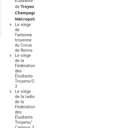
Etudiante
Troyes
de
Champagne
Métropole
Le siège
de
l’antenne
troyenne
du Crous
de Reims
Le siège
de la
Fédération
des
Étudiants
Troyens/Campus
3
Le siège
de la radio
de la
Fédération
des
Étudiants
Troyens/
Campus 3