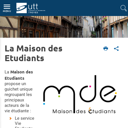
Accès directs
Navigation
Aller au contenu
MENU
La Maison des
Accueil
Vie du campus
Vivre à Troyes
Etudiants
Maison des
La
Etudiants
propose un
guichet unique
regroupant les
principaux
acteurs de la
vie étudiante :
Le service
Vie