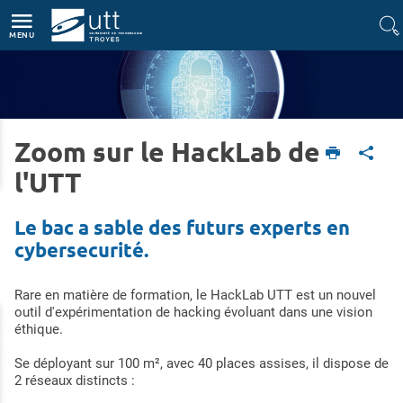
Accès directs
Navigation
Aller au contenu
MENU
Zoom sur le HackLab de
Accueil
Formations
Mastère Spécialisé ®
Expert en Cybersécurité
l'UTT
Le bac a sable des futurs experts en
cybersecurité.
Rare en matière de formation, le HackLab UTT est un nouvel
outil d'expérimentation de hacking évoluant dans une vision
éthique.
Se déployant sur 100 m², avec 40 places assises, il dispose de
2 réseaux distincts :