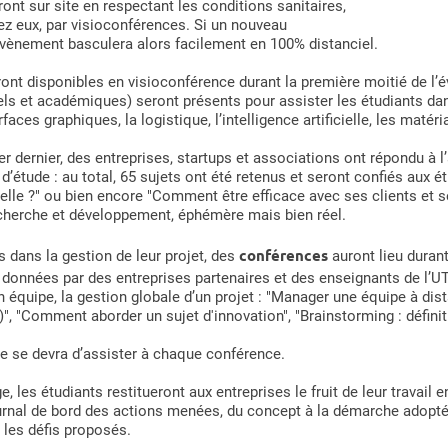
ront sur site en respectant les conditions sanitaires,
hez eux, par visioconférences. Si un nouveau
évènement basculera alors facilement en 100% distanciel.
ront disponibles en visioconférence durant la première moitié de l’
els et académiques) seront présents pour assister les étudiants dan
faces graphiques, la logistique, l’intelligence artificielle, les mat
ier dernier, des entreprises, startups et associations ont répondu à 
d’étude : au total, 65 sujets ont été retenus et seront confiés au
elle ?" ou bien encore "Comment être efficace avec ses clients et se
recherche et développement, éphémère mais bien réel.
conférences
s dans la gestion de leur projet, des
auront lieu duran
onnées par des entreprises partenaires et des enseignants de l’UTT, 
 en équipe, la gestion globale d’un projet : "Manager une équipe à d
", "Comment aborder un sujet d'innovation", "Brainstorming : défin
e se devra d’assister à chaque conférence.
, les étudiants restitueront aux entreprises le fruit de leur travail
urnal de bord des actions menées, du concept à la démarche adoptée
 les défis proposés.