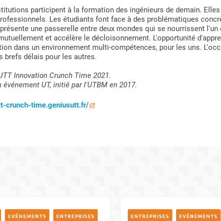
stitutions participent à la formation des ingénieurs de demain. Elle
 professionnels. Les étudiants font face à des problématiques concr
résente une passerelle entre deux mondes qui se nourrissent l'un d
mutuellement et accélère le décloisonnement. L'opportunité d'appren
vation dans un environnement multi-compétences, pour les uns. L'oc
 brefs délais pour les autres.
’UTT Innovation Crunch Time 2021.
n événement UT, initié par l'UTBM en 2017.
tt-crunch-time.geniusutt.fr/
EVÉNEMENTS
ENTREPRISES
ENTREPRISES
EVÉNEMENTS