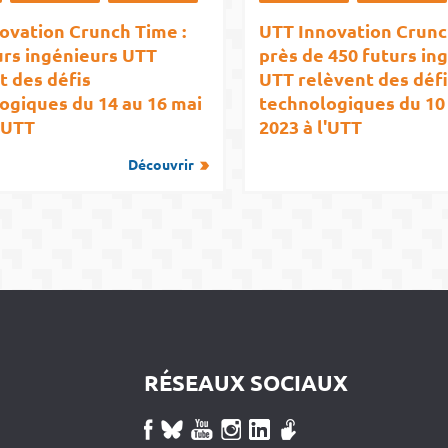
ovation Crunch Time :
UTT Innovation Crunc
urs ingénieurs UTT
près de 450 futurs in
t des défis
UTT relèvent des défi
ogiques du 14 au 16 mai
technologiques du 10 
l’UTT
2023 à l'UTT
Découvrir
RÉSEAUX SOCIAUX