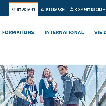
Accès directs
Navigation
Aller au contenu
ON
ETUDIANT
RESEARCH
COMPETENCES +
FORMATIONS
INTERNATIONAL
VIE 