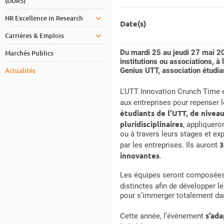
(DDRS)
HR Excellence in Research
Date(s)
Carrières & Emplois
Du mardi 25 au jeudi 27 mai 202
Marchés Publics
institutions ou associations, à
Actualités
Genius UTT, association étudiant
L'UTT Innovation Crunch Time e
aux entreprises pour repenser 
étudiants de l’UTT, de nivea
pluridisciplinaires
, appliquer
ou à travers leurs stages et ex
3
par les entreprises. Ils auront
innovantes
.
Les équipes seront composées d
distinctes afin de développer l
pour s’immerger totalement da
s’ada
Cette année, l’évènement