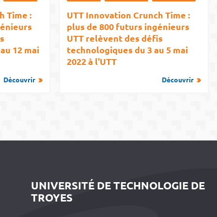
h Time :
UTT Innovation Crunch Time :
génieurs
plus de 800 futurs ingénieurs
s
UTT relèvent des défis
au 12 mai
technologiques du 3 au 5 mai
2022 à l'UTT
Découvrir
Découvrir
UNIVERSITÉ DE TECHNOLOGIE DE
TROYES