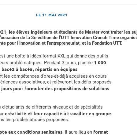
LE
11 MAI 2021
1, les élèves ingénieurs et étudiants de Master vont traiter les suj
 l’occasion de la 3e édition de l’UTT Innovation Crunch Time organis
e pour l’innovation et l’entrepreneuriat, et la Fondation UTT.
st une boîte à idées format XXL qui donne des outils
1 000
leurs problématiques. Pendant 3 jours, plus de
u bac+2 à bac+5, répartis en équipes
ont les compétences d'ores-et-déjà acquises en cours
périences associatives, et relèveront les défis proposés
 jours pour formuler des propositions de solutions
'étudiants de différents niveaux et de spécialités
créativité et leur capacité à travailler en groupe
eur
ns les problématiques proposées.
pte aux conditions sanitaires
format
. Il aura lieu en