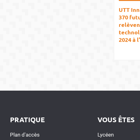
UTT Inn
370 fut
relèven
technol
2024 à 
PRATIQUE
VOUS ÊTES
Plan d'accès
Lycéen