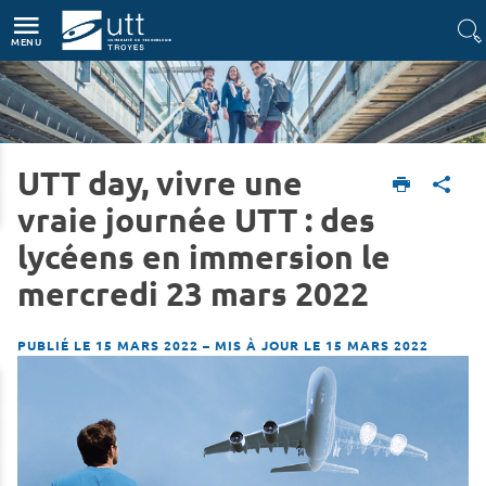
Accès directs
Navigation
Aller au contenu
MENU
UTT day, vivre une
Accueil
L'UTT
Actualités
vraie journée UTT : des
lycéens en immersion le
mercredi 23 mars 2022
PUBLIÉ LE 15 MARS 2022
–
MIS À JOUR LE 15 MARS 2022