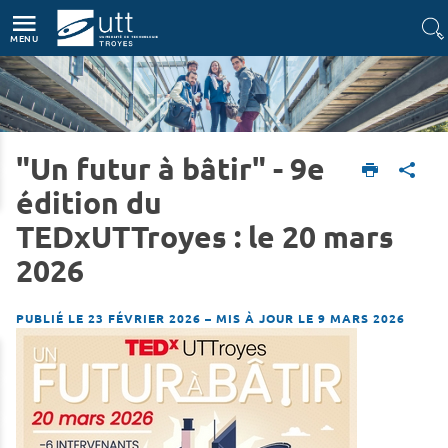
Accès directs
Navigation
Aller au contenu
MENU
"Un futur à bâtir" - 9e
Accueil
L'UTT
Actualités
édition du
TEDxUTTroyes : le 20 mars
2026
PUBLIÉ LE 23 FÉVRIER 2026
–
MIS À JOUR LE 9 MARS 2026