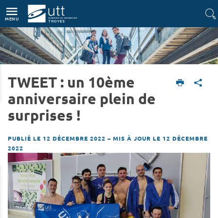
Accès directs
Navigation
Aller au contenu
MENU
TWEET : un 10ème
Accueil
L'UTT
Actualités
anniversaire plein de
surprises !
PUBLIÉ LE 12 DÉCEMBRE 2022
–
MIS À JOUR LE 12 DÉCEMBRE
2022