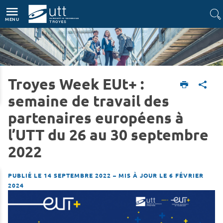
Accès directs
Navigation
Aller au contenu
MENU
Troyes Week EUt+ :
Accueil
L'UTT
Actualités
semaine de travail des
partenaires européens à
l’UTT du 26 au 30 septembre
2022
PUBLIÉ LE 14 SEPTEMBRE 2022
–
MIS À JOUR LE 6 FÉVRIER
2024