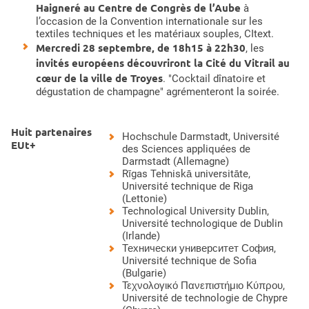
Haigneré au Centre de Congrès de l’Aube
à
l’occasion de la Convention internationale sur les
textiles techniques et les matériaux souples, CItext.
Mercredi 28 septembre, de 18h15 à 22h30
, les
invités européens découvriront la Cité du Vitrail au
cœur de la ville de Troyes
. "Cocktail dînatoire et
dégustation de champagne" agrémenteront la soirée.
Huit partenaires
Hochschule Darmstadt
, Université
EUt+
des Sciences appliquées de
Darmstadt (Allemagne)
Rīgas Tehniskā universitāte
,
Université technique de Riga
(Lettonie)
Technological University Dublin
,
Université technologique de Dublin
(Irlande)
Технически университет София
,
Université technique de Sofia
(Bulgarie)
Τεχνολογικό Πανεπιστήμιο Κύπρου
,
Université de technologie de Chypre