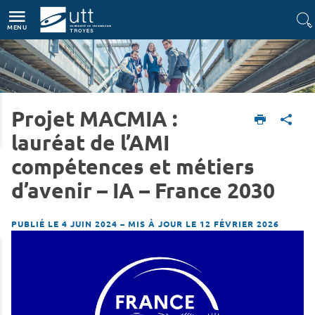
Accès directs
Navigation
Aller au contenu
MENU
Projet MACMIA :
Accueil
L'UTT
Actualités
lauréat de l’AMI
compétences et métiers
d’avenir – IA – France 2030
PUBLIÉ LE 4 JUIN 2024
–
MIS À JOUR LE 12 FÉVRIER 2026