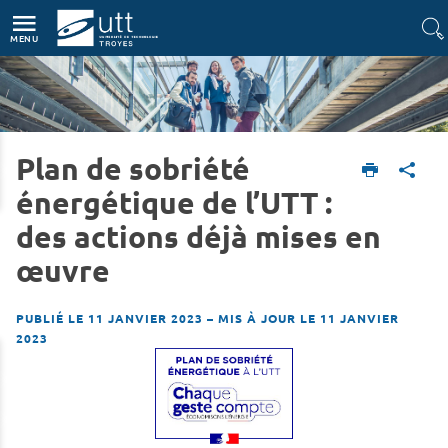
Accès directs
Navigation
Aller au contenu
MENU
Plan de sobriété
Accueil
L'UTT
Actualités
énergétique de l’UTT :
des actions déjà mises en
œuvre
PUBLIÉ LE 11 JANVIER 2023
–
MIS À JOUR LE 11 JANVIER
2023