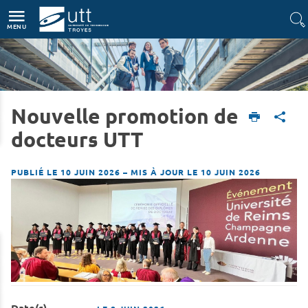
Accès directs
Navigation
Aller au contenu
MENU
Nouvelle promotion de
Accueil
L'UTT
Actualités
docteurs UTT
PUBLIÉ LE 10 JUIN 2026
–
MIS À JOUR LE 10 JUIN 2026
Date(s)