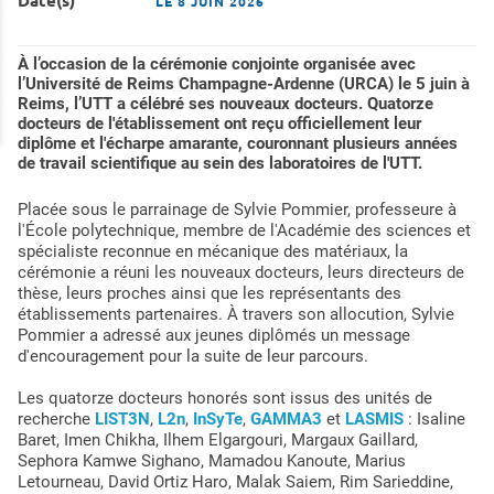
LE
8 JUIN 2026
À l’occasion de la cérémonie conjointe organisée avec
l’Université de Reims Champagne-Ardenne (URCA) le 5 juin à
Reims, l’UTT a célébré ses nouveaux docteurs. Quatorze
docteurs de l'établissement ont reçu officiellement leur
diplôme et l'écharpe amarante, couronnant plusieurs années
de travail scientifique au sein des laboratoires de l'UTT.
Placée sous le parrainage de Sylvie Pommier, professeure à
l'École polytechnique, membre de l'Académie des sciences et
spécialiste reconnue en mécanique des matériaux, la
cérémonie a réuni les nouveaux docteurs, leurs directeurs de
thèse, leurs proches ainsi que les représentants des
établissements partenaires. À travers son allocution, Sylvie
Pommier a adressé aux jeunes diplômés un message
d'encouragement pour la suite de leur parcours.
Les quatorze docteurs honorés sont issus des unités de
recherche
LIST3N
,
L2n
,
InSyTe
,
GAMMA3
et
LASMIS
: Isaline
Baret, Imen Chikha, Ilhem Elgargouri, Margaux Gaillard,
Sephora Kamwe Sighano, Mamadou Kanoute, Marius
Letourneau, David Ortiz Haro, Malak Saiem, Rim Sarieddine,