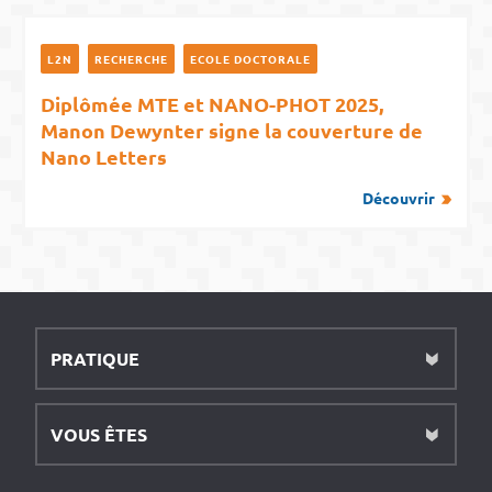
L2N
RECHERCHE
ECOLE DOCTORALE
Diplômée MTE et NANO-PHOT 2025,
Manon Dewynter signe la couverture de
Nano Letters
Découvrir
PRATIQUE
VOUS ÊTES