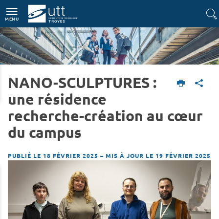
Accès directs
Navigation
Aller au contenu
MENU
NANO-SCULPTURES :
Accueil
L'UTT
Actualités
une résidence
recherche-création au cœur
du campus
PUBLIÉ LE 18 FÉVRIER 2025
–
MIS À JOUR LE 19 FÉVRIER 2025