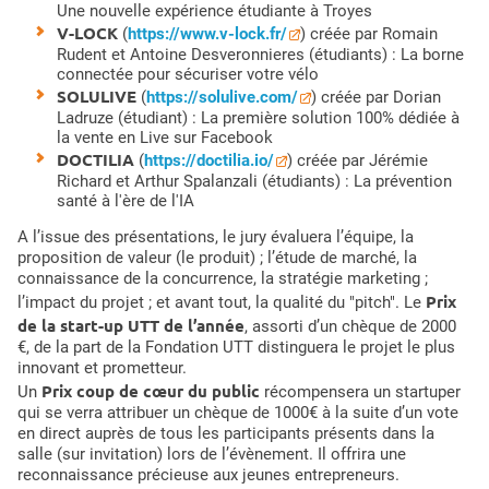
Une nouvelle expérience étudiante à Troyes
V-LOCK
(
https://www.v-lock.fr/
) créée par Romain
Rudent et Antoine Desveronnieres (étudiants) : La borne
connectée pour sécuriser votre vélo
SOLULIVE
(
https://solulive.com/
) créée par Dorian
Ladruze (étudiant) : La première solution 100% dédiée à
la vente en Live sur Facebook
DOCTILIA
(
https://doctilia.io/
) créée par Jérémie
Richard et Arthur Spalanzali (étudiants) : La prévention
santé à l'ère de l'IA
A l’issue des présentations, le jury évaluera l’équipe, la
proposition de valeur (le produit) ; l’étude de marché, la
connaissance de la concurrence, la stratégie marketing ;
Prix
l’impact du projet ; et avant tout, la qualité du "pitch". Le
de la start-up UTT de l’année
, assorti d’un chèque de 2000
€, de la part de la Fondation UTT distinguera le projet le plus
innovant et prometteur.
Prix coup de cœur du public
Un
récompensera un startuper
qui se verra attribuer un chèque de 1000€ à la suite d’un vote
en direct auprès de tous les participants présents dans la
salle (sur invitation) lors de l’évènement. Il offrira une
reconnaissance précieuse aux jeunes entrepreneurs.