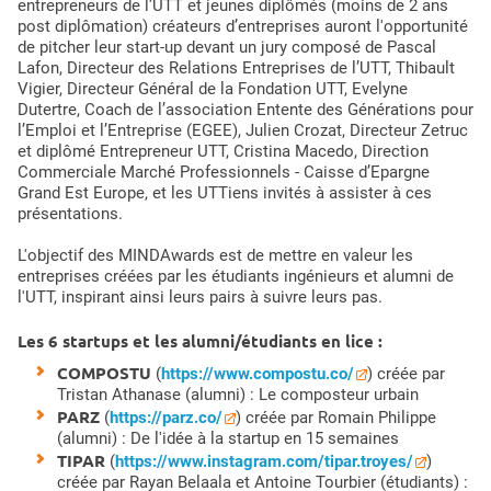
entrepreneurs de l’UTT et jeunes diplômés (moins de 2 ans
post diplômation) créateurs d’entreprises auront l'opportunité
de pitcher leur start-up devant un jury composé de Pascal
Lafon, Directeur des Relations Entreprises de l’UTT, Thibault
Vigier, Directeur Général de la Fondation UTT, Evelyne
Dutertre, Coach de l’association Entente des Générations pour
l’Emploi et l’Entreprise (EGEE), Julien Crozat, Directeur Zetruc
et diplômé Entrepreneur UTT, Cristina Macedo, Direction
Commerciale Marché Professionnels - Caisse d’Epargne
Grand Est Europe, et les UTTiens invités à assister à ces
présentations.
L'objectif des MINDAwards est de mettre en valeur les
entreprises créées par les étudiants ingénieurs et alumni de
l'UTT, inspirant ainsi leurs pairs à suivre leurs pas.
Les 6 startups et les alumni/étudiants en lice :
COMPOSTU
(
https://www.compostu.co/
) créée par
Tristan Athanase (alumni) : Le composteur urbain
PARZ
(
https://parz.co/
) créée par Romain Philippe
(alumni) : De l'idée à la startup en 15 semaines
TIPAR
(
https://www.instagram.com/tipar.troyes/
)
créée par Rayan Belaala et Antoine Tourbier (étudiants) :