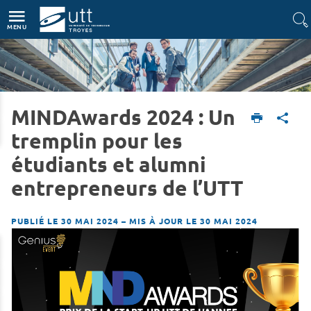
Accès directs
Navigation
Aller au contenu
MENU
MINDAwards 2024 : Un
Accueil
L'UTT
Actualités
tremplin pour les
étudiants et alumni
entrepreneurs de l’UTT
PUBLIÉ LE 30 MAI 2024
–
MIS À JOUR LE 30 MAI 2024