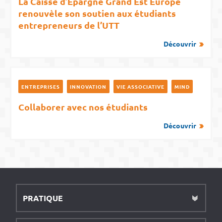
La Caisse d’Epargne Grand Est Europe
renouvèle son soutien aux étudiants
entrepreneurs de l’UTT
Découvrir
ENTREPRISES
INNOVATION
VIE ASSOCIATIVE
MIND
Collaborer avec nos étudiants
Découvrir
PRATIQUE