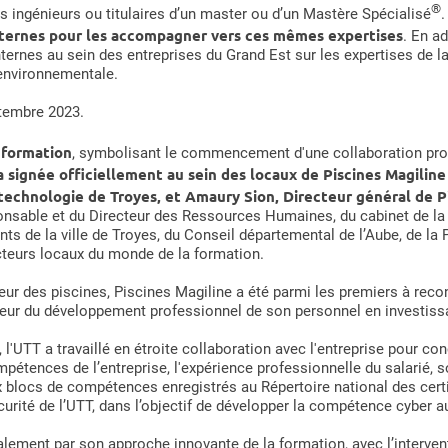
®
ingénieurs ou titulaires d’un master ou d’un Mastère Spécialisé
.
nternes pour les accompagner vers ces mêmes expertises
. En a
ernes au sein des entreprises du Grand Est sur les expertises de la D
 environnementale.
ptembre 2023.
 formation
, symbolisant le commencement d'une collaboration pr
a signée officiellement au sein des locaux de Piscines Magili
 technologie de Troyes, et Amaury Sion, Directeur général de P
onsable et du Directeur des Ressources Humaines, du cabinet de l
s de la ville de Troyes, du Conseil départemental de l’Aube, de la 
cteurs locaux du monde de la formation.
eur des piscines, Piscines Magiline a été parmi les premiers à rec
ur du développement professionnel de son personnel en investissa
, l'UTT a travaillé en étroite collaboration avec l'entreprise pour
étences de l’entreprise, l'expérience professionnelle du salarié, so
x blocs de compétences enregistrés au Répertoire national des cer
rité de l’UTT, dans l’objectif de développer la compétence cyber au 
ement par son approche innovante de la formation, avec l’intervent