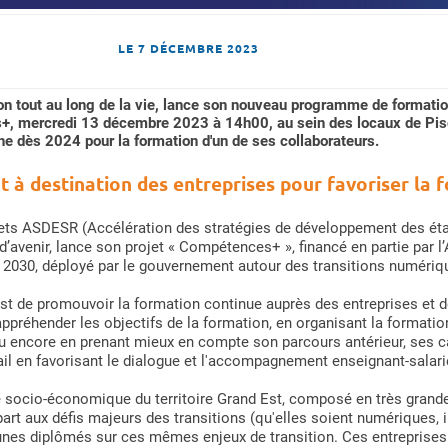
LE
7 DÉCEMBRE 2023
on tout au long de la vie, lance son nouveau programme de formation
+, mercredi 13 décembre 2023 à 14h00, au sein des locaux de Pisci
e dès 2024 pour la formation d'un de ses collaborateurs.
 destination des entreprises pour favoriser la fo
rojets ASDESR (Accélération des stratégies de développement des é
avenir, lance son projet « Compétences+ », financé en partie par l
 2030, déployé par le gouvernement autour des transitions numériqu
st de promouvoir la formation continue auprès des entreprises et d
ppréhender les objectifs de la formation, en organisant la formation
u encore en prenant mieux en compte son parcours antérieur, ses ca
ail en favorisant le dialogue et l'accompagnement enseignant-salari
e socio-économique du territoire Grand Est, composé en très gran
art aux défis majeurs des transitions (qu'elles soient numériques, i
unes diplômés sur ces mêmes enjeux de transition. Ces entreprises 