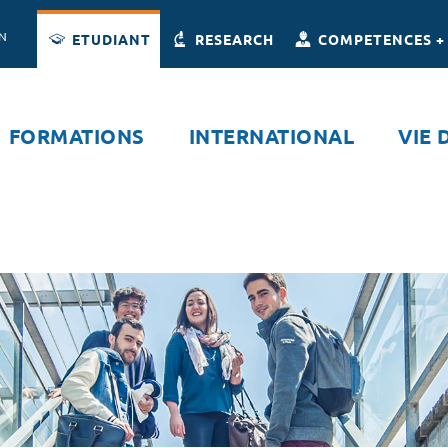
Accès directs
Navigation
Aller au contenu
ON
ETUDIANT
RESEARCH
COMPETENCES +
FORMATIONS
INTERNATIONAL
VIE 