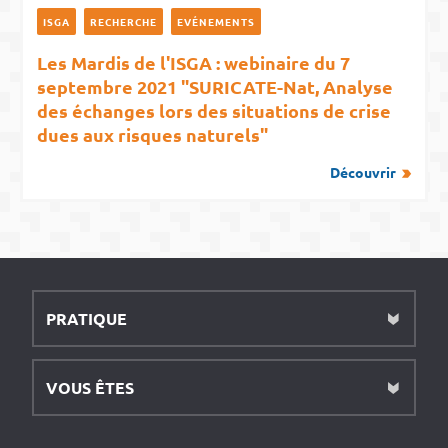
ISGA
RECHERCHE
EVÉNEMENTS
Les Mardis de l'ISGA : webinaire du 7
septembre 2021 "SURICATE-Nat, Analyse
des échanges lors des situations de crise
dues aux risques naturels"
Découvrir
PRATIQUE
VOUS ÊTES