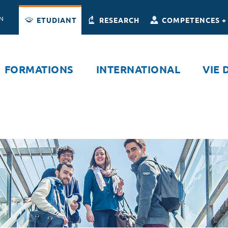
Accès directs
Navigation
Aller au contenu
ON
ETUDIANT
RESEARCH
COMPETENCES +
FORMATIONS
INTERNATIONAL
VIE 