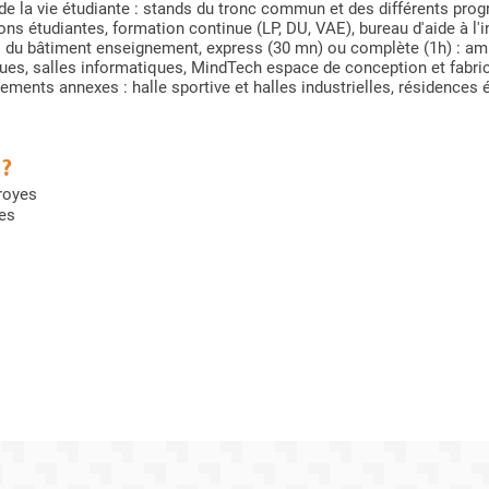
e la vie étudiante : stands du tronc commun et des différents pro
ons étudiantes, formation continue (LP, DU, VAE), bureau d'aide à l'
s du bâtiment enseignement, express (30 mn) ou complète (1h) : amph
ues, salles informatiques, MindTech espace de conception et fabri
ements annexes : halle sportive et halles industrielles, résidenc
 ?
royes
yes