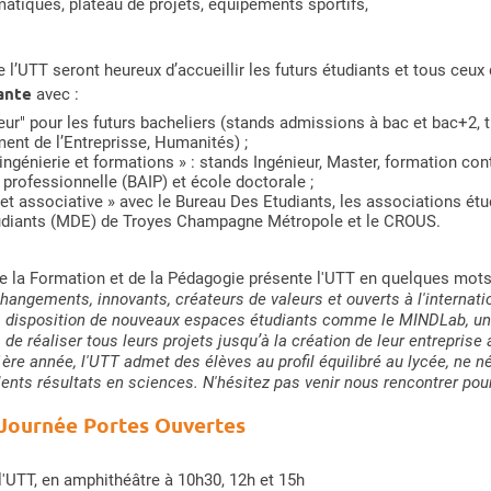
matiques, plateau de projets, équipements sportifs,
 l’UTT seront heureux d’accueillir les futurs étudiants et tous ceux 
iante
avec :
eur" pour les futurs bacheliers (stands admissions à bac et bac+2, 
t de l’Entreprisse, Humanités) ;
’ingénierie et formations » : stands Ingénieur, Master, formation co
n professionnelle (BAIP) et école doctorale ;
 et associative » avec le Bureau Des Etudiants, les associations ét
udiants (MDE) de Troyes Champagne Métropole et le CROUS.
t de la Formation et de la Pédagogie présente l'UTT en quelques mot
ngements, innovants, créateurs de valeurs et ouverts à l'internationa
 à disposition de nouveaux espaces étudiants comme le MINDLab, un
a de réaliser tous leurs projets jusqu’à la création de leur entreprise 
e année, l'UTT admet des élèves au profil équilibré au lycée, ne négl
ents résultats en sciences. N'hésitez pas venir nous rencontrer pour
 Journée Portes Ouvertes
l'UTT, en amphithéâtre à 10h30, 12h et 15h