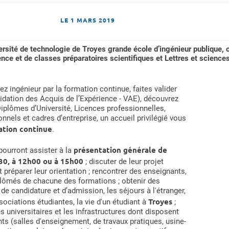
LE
1 MARS 2019
sité de technologie de Troyes grande école d’ingénieur publique, ou
ence et de classes préparatoires scientifiques et Lettres et scienc
ez ingénieur par la formation continue, faites valider
idation des Acquis de l’Expérience - VAE), découvrez
Diplômes d’Université, Licences professionnelles,
nnels et cadres d’entreprise, un accueil privilégié vous
ation continue
.
présentation générale de
 pourront assister à la
30, à 12h00 ou à 15h00
; discuter de leur projet
t préparer leur orientation ; rencontrer des enseignants,
plômés de chacune des formations ; obtenir des
de candidature et d’admission, les séjours à l'étranger,
Troyes
associations étudiantes, la vie d'un étudiant à
;
es universitaires et les infrastructures dont disposent
nts (salles d'enseignement, de travaux pratiques, usine-