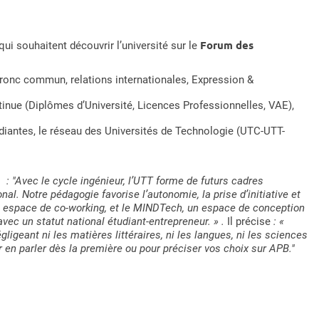
Forum des
qui souhaitent découvrir l’université sur le
tronc commun, relations internationales, Expression &
ntinue (Diplômes d’Université, Licences Professionnelles, VAE),
udiantes, le réseau des Universités de Technologie (UTC-UTT-
s
: "Avec le cycle ingénieur, l’UTT forme de futurs cadres
l. Notre pédagogie favorise l’autonomie, la prise d’initiative et
 espace de co-working, et le MINDTech, un espace de conception
avec un statut national étudiant-entrepreneur. » .
Il précise
: «
igeant ni les matières littéraires, ni les langues, ni les sciences
 en parler dès la première ou pour préciser vos choix sur APB."