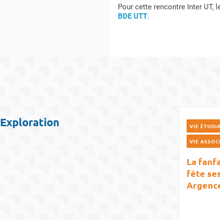
Pour cette rencontre Inter UT, 
BDE UTT
.
Exploration
VIE ÉTUDI
VIE ASSOC
La fanf
fête ses
Argenc