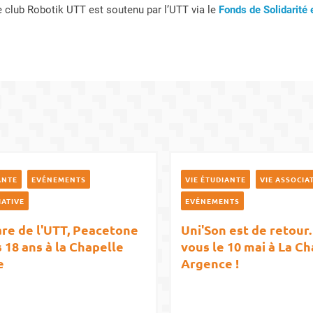
le club Robotik UTT est soutenu par l’UTT via le
Fonds de Solidarité 
ANTE
EVÉNEMENTS
VIE ÉTUDIANTE
VIE ASSOCIA
IATIVE
EVÉNEMENTS
are de l'UTT, Peacetone
Uni'Son est de retour
 18 ans à la Chapelle
vous le 10 mai à La C
e
Argence !