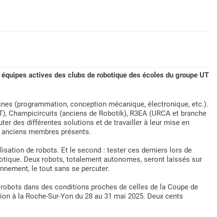
es équipes actives des clubs de robotique des écoles du groupe UT
es (programmation, conception mécanique, électronique, etc.).
TT), Champicircuits (anciens de Robotik), R3EA (URCA et branche
er des différentes solutions et de travailler à leur mise en
des anciens membres présents.
lisation de robots. Et le second : tester ces derniers lors de
otique. Deux robots, totalement autonomes, seront laissés sur
ronnement, le tout sans se percuter.
s robots dans des conditions proches de celles de la Coupe de
tition à la Roche-Sur-Yon du 28 au 31 mai 2025. Deux cents