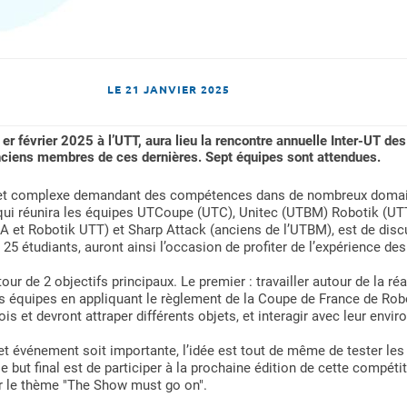
LE
21 JANVIER 2025
er février 2025 à l’UTT, aura lieu la rencontre annuelle Inter-UT d
ciens membres de ces dernières. Sept équipes sont attendues.
jet complexe demandant des compétences dans de nombreux domain
T, qui réunira les équipes UTCoupe (UTC), Unitec (UTBM) Robotik (U
 et Robotik UTT) et Sharp Attack (anciens de l’UTBM), est de discut
t 25 étudiants, auront ainsi l’occasion de profiter de l’expérience 
r de 2 objectifs principaux. Le premier : travailler autour de la réa
s équipes en appliquant le règlement de la Coupe de France de Rob
is et devront attraper différents objets, et interagir avec leur envi
cet événement soit importante, l’idée est tout de même de tester le
le but final est de participer à la prochaine édition de cette compé
ur le thème "The Show must go on".