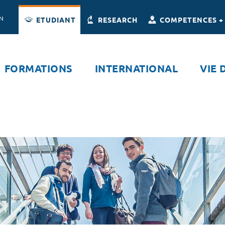
Accès directs
Navigation
Aller au contenu
ON
ETUDIANT
RESEARCH
COMPETENCES +
FORMATIONS
INTERNATIONAL
VIE 