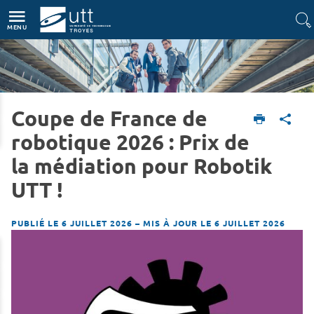
Accès directs
Navigation
Aller au contenu
MENU
Coupe de France de
Accueil
L'UTT
Actualités
robotique 2026 : Prix de
la médiation pour Robotik
UTT !
PUBLIÉ LE 6 JUILLET 2026
–
MIS À JOUR LE 6 JUILLET 2026