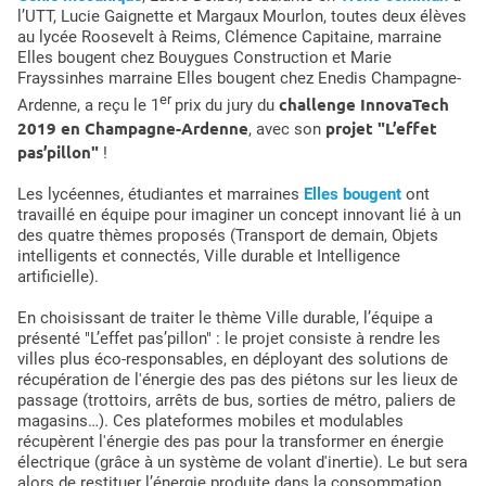
l’UTT, Lucie Gaignette et Margaux Mourlon, toutes deux élèves
au lycée Roosevelt à Reims, Clémence Capitaine, marraine
Elles bougent chez Bouygues Construction et Marie
Frayssinhes marraine Elles bougent chez Enedis Champagne-
er
challenge InnovaTech
Ardenne, a reçu le 1
prix du jury du
2019 en Champagne-Ardenne
projet "L’effet
, avec son
pas’pillon"
!
Les lycéennes, étudiantes et marraines
Elles bougent
ont
travaillé en équipe pour imaginer un concept innovant lié à un
des quatre thèmes proposés (Transport de demain, Objets
intelligents et connectés, Ville durable et Intelligence
artificielle).
En choisissant de traiter le thème Ville durable, l’équipe a
présenté "L’effet pas’pillon" : le projet consiste à rendre les
villes plus éco-responsables, en déployant des solutions de
récupération de l'énergie des pas des piétons sur les lieux de
passage (trottoirs, arrêts de bus, sorties de métro, paliers de
magasins…). Ces plateformes mobiles et modulables
récupèrent l'énergie des pas pour la transformer en énergie
électrique (grâce à un système de volant d'inertie). Le but sera
alors de restituer l’énergie produite dans la consommation