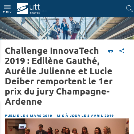
Accès directs
Navigation
Aller au contenu
MENU
Challenge InnovaTech
Accueil
L'UTT
Actualités
2019 : Edilène Gauthé,
Aurélie Julienne et Lucie
Deiber remportent le 1er
prix du jury Champagne-
Ardenne
PUBLIÉ LE 6 MARS 2019
–
MIS À JOUR LE 8 AVRIL 2019