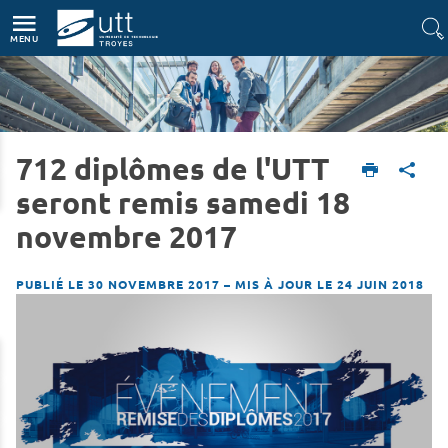
Accès directs
Navigation
Aller au contenu
MENU
712 diplômes de l'UTT
Accueil
L'UTT
Actualités
seront remis samedi 18
novembre 2017
PUBLIÉ LE 30 NOVEMBRE 2017
–
MIS À JOUR LE 24 JUIN 2018