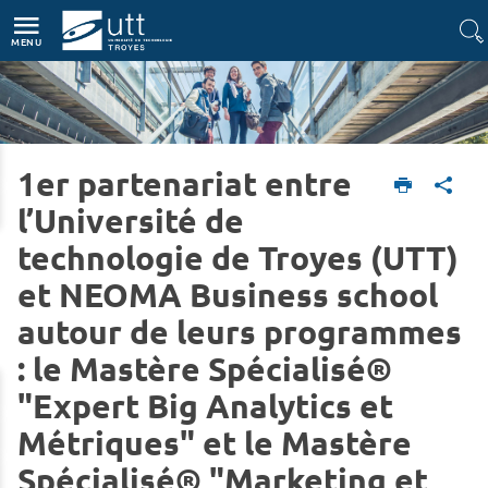
Accès directs
Navigation
Aller au contenu
MENU
1er partenariat entre
Accueil
L'UTT
Actualités
l’Université de
technologie de Troyes (UTT)
et NEOMA Business school
autour de leurs programmes
: le Mastère Spécialisé®
"Expert Big Analytics et
Métriques" et le Mastère
Spécialisé® "Marketing et