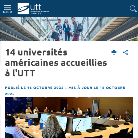
Accès directs
Navigation
Aller au contenu
MENU
14 universités
Accueil
L'UTT
Actualités
américaines accueillies
à l'UTT
PUBLIÉ LE 16 OCTOBRE 2025
–
MIS À JOUR LE 16 OCTOBRE
2025