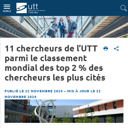
Accès directs
Navigation
Aller au contenu
MENU
11 chercheurs de l’UTT
Accueil
L'UTT
Actualités
parmi le classement
mondial des top 2 % des
chercheurs les plus cités
PUBLIÉ LE 22 NOVEMBRE 2024
–
MIS À JOUR LE 22
NOVEMBRE 2024