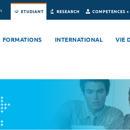
Accès directs
Navigation
Aller au contenu
ON
ETUDIANT
RESEARCH
COMPETENCES +
FORMATIONS
INTERNATIONAL
VIE 