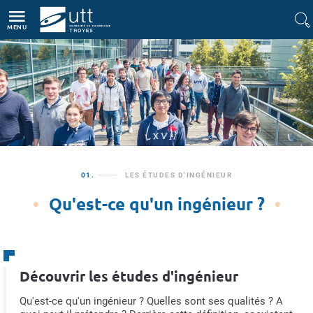
Accès directs
Navigation
Aller au contenu
MENU
Etudiant
Parents
01.
LES ÉTUDES D'INGÉNIEUR
Qu'est-ce qu'un ingénieur ?
Découvrir les études d'ingénieur
Qu'est-ce qu'un ingénieur ? Quelles sont ses qualités ? A