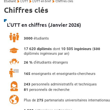
Etudiant
L'UTT
L'UTT en bref
Chiffres clés
Chiffres clés
L’UTT en chiffres (Janvier 2026)
3000
étudiants
500
17 620 diplômés
dont
10 505 ingénieurs
(
diplômés ingénieurs par an)
26 %
d’étudiants étrangers
165
enseignants et enseignants-chercheurs
243
personnels administratifs et techniques
81
personnels de recherche
275
Plus de
partenariats universitaires internationau