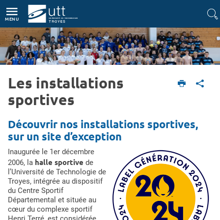
Accès directs
Navigation
Aller au contenu
MENU
Les installations
Etudiant
Vie du campus
Le sport à l'UTT
Les installations sportives
sportives
Découvrir nos installations sportives,
sur un site d’exception
Inaugurée le 1er décembre
halle sportive
2006, la
de
l’Université de Technologie de
Troyes, intégrée au dispositif
du Centre Sportif
Départemental et située au
cœur du complexe sportif
Henri Terré, est considérée