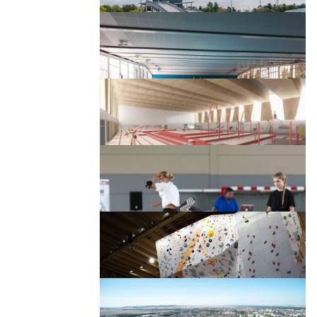
Page 2 sur 8
Stade d'athlétisme
Page 3 sur 8
complexe
Piste BMX
Page 4 sur 8
complexe
Piscine des chartreux
Page 5 sur 8
Halle Gymnastique
complexe
complexe
Page 6 sur 8
COSEC