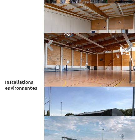
Page 6 sur 8
halle utt
Mur d'escalade
Page 7 sur 8
halle utt
Salle de musculation et fitness
Page 8 sur 8
halle utt
Tapis multisports
Installations
environnantes
halle utt
Terrain multisports
Page 1 sur 8
halle utt