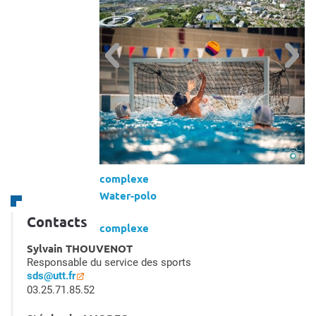
Page 7 sur 8
complexe
Murs d'escalade CIME
Page 8 sur 8
complexe
Centre Sportif de l'Aube
mise à jour le 17 octobre 2024
complexe
Water-polo
Contacts
complexe
Sylvain THOUVENOT
Responsable du service des sports
sds@utt.fr
03.25.71.85.52