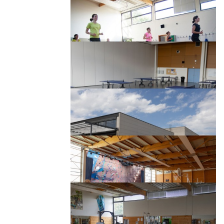
Page 2 sur 8
Salle d'escalade
Page 3 sur 8
halle utt
Activités collectives
Page 4 sur 8
halle utt
Tables de ping-pong
Page 5 sur 8
halle utt
Entrée Halle sportive