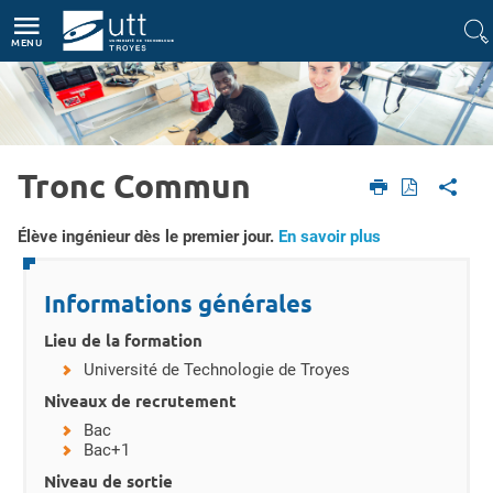
Accès directs
Navigation
Aller au contenu
MENU
Tronc Commun
Etudiant
Formations
Engineering Degree
Le Tronc Commun
Résumé
Élève ingénieur dès le premier jour.
En savoir plus
Détails
Informations générales
Lieu de la formation
Université de Technologie de Troyes
Niveaux de recrutement
Bac
Bac+1
Niveau de sortie