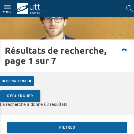
Accès directs
Navigation
Aller au contenu
MENU
Résultats de recherche,
Accueil
Entreprise
L'insertion des diplômés en chiffres
page 1 sur 7
×
INTERNATIONAL
Rechercher par mots-clés
RECHERCHER
Accéder aux résultats
La recherche a donné 63 résultats
FILTRES