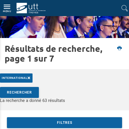
Accès directs
Navigation
Aller au contenu
MENU
Résultats de recherche,
Accueil
Entreprise
Recruter nos diplômés
page 1 sur 7
×
INTERNATIONAL
Rechercher par mots-clés
RECHERCHER
Accéder aux résultats
La recherche a donné 63 résultats
FILTRES