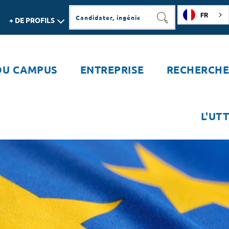
FR
+ DE PROFILS
RECHERCHER
DU CAMPUS
ENTREPRISE
RECHERCHE
L'UTT