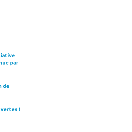
iative
enue par
n de
vertes !