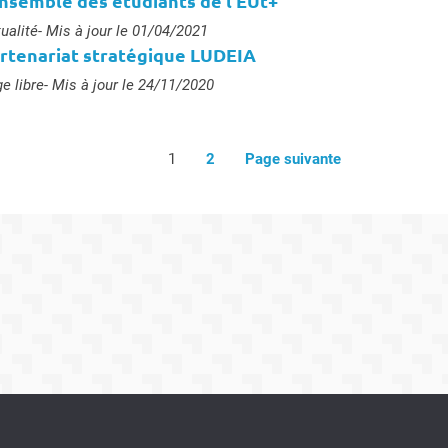
ensemble des étudiants de l’EUt+
e :
ualité
- Mis à jour le 01/04/2021
rtenariat stratégique LUDEIA
e :
e libre
- Mis à jour le 24/11/2020
1
2
Page suivante