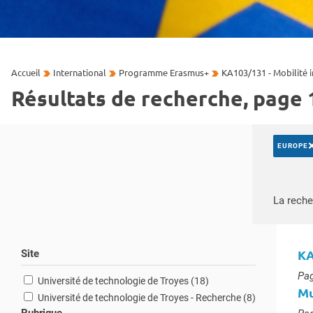
Accueil
International
Programme Erasmus+
KA103/131 - Mobilité 
Résultats de recherche, page 1
EUROPE
Recherch
La reche
KA
Site
Typ
Pag
résultats
Université de technologie de Troyes (18
)
Mu
résultats
Université de technologie de Troyes - Recherche (8
)