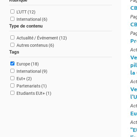
Rubrique
Typ
Pag
CB
résultats
L'UTT (12
)
Typ
Pag
résultats
International (6
)
CB
Type de contenu
Typ
Pag
résultats
Actualité / Événement (12
)
Pr
résultats
Autres contenus (6
)
Typ
Act
Tags
Ve
résultats
pi
Europe (18
)
résultats
International (9
)
la
résultats
Eut+ (2
)
Typ
Act
résultat
Partenariats (1
)
Ve
résultat
Etudiants EUt+ (1
)
l'
Typ
Act
Eu
Typ
Act
"E