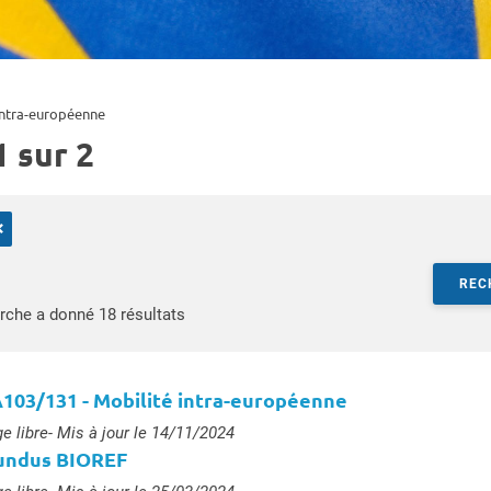
intra-européenne
 sur 2
×
er par mots-clés
REC
Accéder aux résultats
rche a donné 18 résultats
103/131 - Mobilité intra-européenne
e :
e libre
- Mis à jour le 14/11/2024
ndus BIOREF